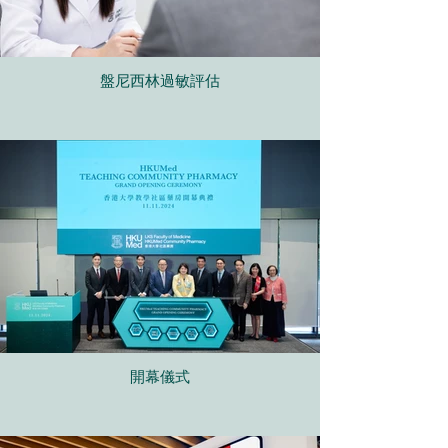
盤尼西林過敏評估
開幕儀式