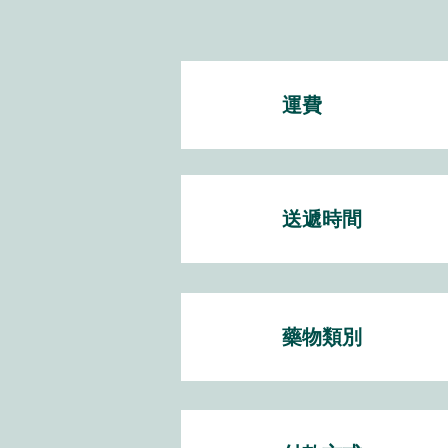
運費
送遞時間
藥物類別