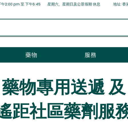
:00 pm 至 下午6:45 星期六、星期日及公眾假期 ​休息 地址: 香港薄扶
藥物
服務
藥物專用送遞 及
遙距社區藥劑服