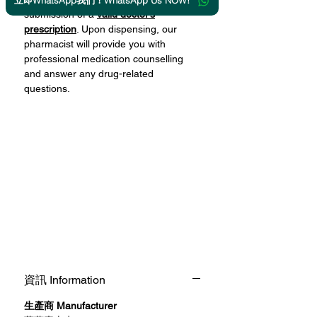
立即WhatsApp我們！WhatsApp Us NOW!
submission of a
valid doctor’s
prescription
. Upon dispensing, our
pharmacist will provide you with
professional medication counselling
and answer any drug-related
questions.
資訊 Information
生產商 Manufacturer