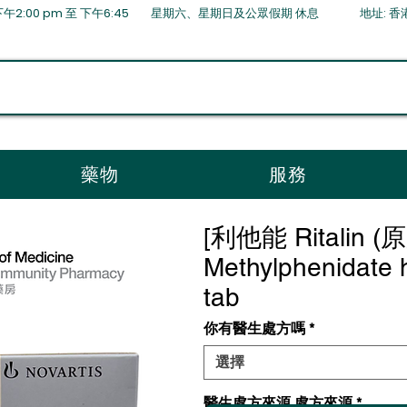
:00 pm 至 下午6:45 星期六、星期日及公眾假期 ​休息 地址: 香港薄扶
藥物
服務
[利他能 Ritalin (原
Methylphenidate 
tab
你有醫生處方嗎
*
選擇
醫生處方來源 處方來源
*