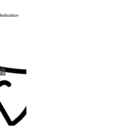
cation
物