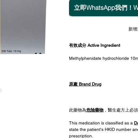
立即WhatsApp我們！Wha
選擇
新增
有效成分 Active Ingredient
Methylphenidate hydrochloride 10
原廠 Brand Drug
此藥物為
危險藥物
，醫生處方上必須
This medication is classified as a
D
state the patient's HKID number an
prescription.