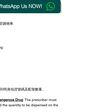
tsApp Us NOW!
至購物車
mg
列明身份證號碼及配發數量。
angerous Drug
. The prescriber must
d the quantity to be dispensed on the