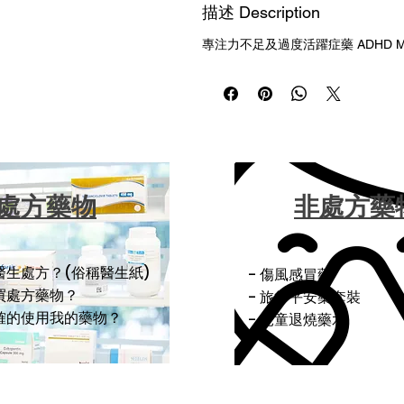
描述 Description
專注力不足及過度活躍症藥 ADHD Medi
處方藥物
非處方藥
醫生處方？(俗稱醫生紙)
- 傷風感冒藥
購買處方藥物？
- 旅行平安藥套裝
正確的使用我的藥物？
- 兒童退燒藥水